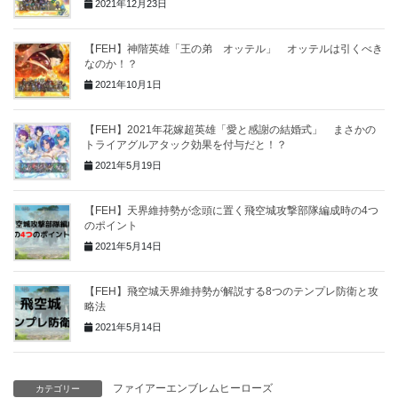
2021年12月23日
【FEH】神階英雄「王の弟 オッテル」 オッテルは引くべき
なのか！？
2021年10月1日
【FEH】2021年花嫁超英雄「愛と感謝の結婚式」 まさかの
トライアグルアタック効果を付与だと！？
2021年5月19日
【FEH】天界維持勢が念頭に置く飛空城攻撃部隊編成時の4つ
のポイント
2021年5月14日
【FEH】飛空城天界維持勢が解説する8つのテンプレ防衛と攻
略法
2021年5月14日
ファイアーエンブレムヒーローズ
カテゴリー