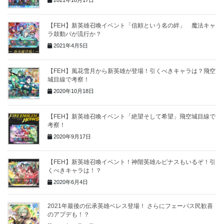
【FEH】新英雄召喚イベント「信頼という名の絆」 魔法キャ
ラ鼓動パが流行か？
2021年4月5日
【FEH】風花雪月から新英雄が登場！引くべきキャラは？飛空
城目線で考察！
2020年10月18日
【FEH】新英雄召喚イベント「絶望そして希望」飛空城目線で
考察！
2020年9月17日
【FEH】新英雄召喚イベント！神階英雄ルピナスもいるぞ！引
くべきキャラは！？
2020年6月4日
2021年最後の伝承英雄ベレス登場！ さらにフェーパス民歓喜
のアプデも！？