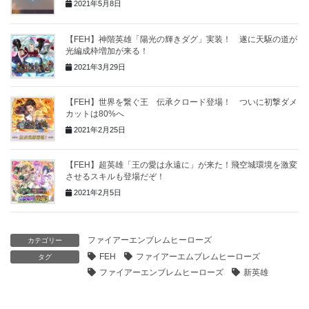
2021年5月8日
【FEH】神階英雄「陽光の輝きダグ」実装！ 遂に天駆の道が
光編成枠増加が来る！
2021年3月29日
【FEH】世界を繋ぐ王 伝承クロード登場！ ついに初撃ダメ
カットは80%へ
2021年2月25日
【FEH】超英雄「王の愛は永遠に」が来た！飛空城環境を激変
させるスキルも登場だぞ！
2021年2月5日
ファイアーエンブレムヒーローズ
カテゴリー
FEH
ファイアーエムブレムヒーローズ
タグ
ファイアーエンブレムヒーローズ
新英雄