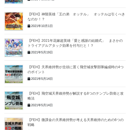
【FEH】神階英雄「王の弟 オッテル」 オッテルは引くべき
なのか！？
2021年10月1日
【FEH】2021年花嫁超英雄「愛と感謝の結婚式」 まさかの
トライアグルアタック効果を付与だと！？
2021年5月19日
【FEH】天界維持勢が念頭に置く飛空城攻撃部隊編成時の4つ
のポイント
2021年5月14日
【FEH】飛空城天界維持勢が解説する8つのテンプレ防衛と攻
略法
2021年5月14日
【FEH】微課金の天界維持勢が考える天界維持のための6つの
戦略