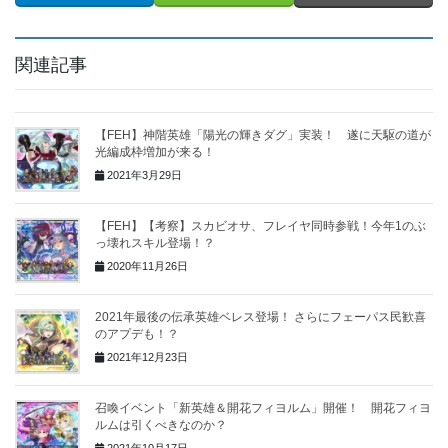
関連記事
【FEH】神階英雄「陽光の輝きダグ」実装！ 遂に天駆の道が
光編成枠増加が来る！
2021年3月29日
【FEH】【考察】スカビオサ、フレイヤ同時参戦！今年1のぶ
っ壊れスキル登場！？
2020年11月26日
2021年最後の伝承英雄ベレス登場！ さらにフェーパス民歓喜
のアプデも！？
2021年12月23日
召喚イベント「新英雄＆開花フィヨルム」開催！ 開花フィヨ
ルムは引くべきなのか？