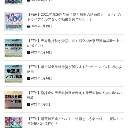
2021年10月17日
【FEH】2021年花嫁超英雄「愛と感謝の結婚式」 まさかの
トライアグルアタック効果を付与だと！？
2021年5月19日
【FEH】天界維持勢が念頭に置く飛空城攻撃部隊編成時の4つ
のポイント
2021年5月14日
【FEH】飛空城天界維持勢が解説する8つのテンプレ防衛と攻
略法
2021年5月14日
【FEH】微課金の天界維持勢が考える天界維持のための6つの
戦略
2021年5月8日
【FEH】新英雄召喚イベント「信頼という名の絆」 魔法キャ
ラ鼓動パが流行か？