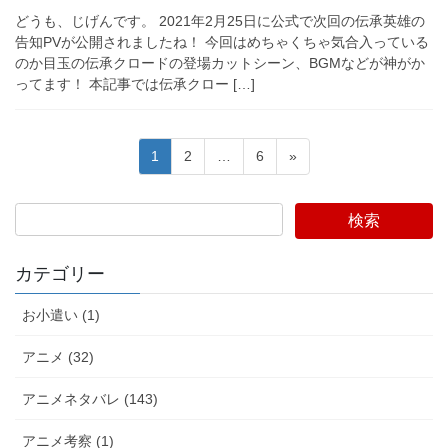
どうも、じげんです。 2021年2月25日に公式で次回の伝承英雄の
告知PVが公開されましたね！ 今回はめちゃくちゃ気合入っている
のか目玉の伝承クロードの登場カットシーン、BGMなどが神がか
ってます！ 本記事では伝承クロー […]
投
固
固
固
1
2
…
6
»
稿
定
定
定
ペ
ペ
ペ
の
検索
ー
ー
ー
ペ
ジ
ジ
ジ
ー
カテゴリー
ジ
お小遣い (1)
送
り
アニメ (32)
アニメネタバレ (143)
アニメ考察 (1)