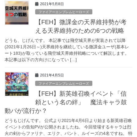
2021年5月8日
ファイアーエンブレムヒーローズ
【FEH】微課金の天界維持勢が考
える天界維持のための6つの戦略
どうも、じげんです。 本記事では飛空城天界が実装されて以降
(2021年1月26日～)天界維持を継続している微課金ユーザ(基本レ
ート183)が取っている飛空城天界維持戦略について解説します。
本記事は以下の方向けになってい […]
2021年4月5日
ファイアーエンブレムヒーローズ
【FEH】新英雄召喚イベント「信
頼という名の絆」 魔法キャラ鼓
動パが流行か？
どうもじげんです。 公式より2021年4月6日より始まる新英雄召喚
イベントの告知PVが公開されましたね。 今回登場するキャラは烈
火の剣からファリナ、エリク、パント、ルイーズの4名ですね。 特