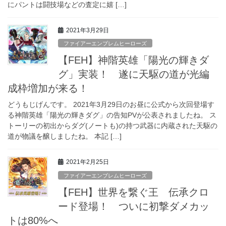
にパントは闘技場などの査定に嬉 […]
2021年3月29日
ファイアーエンブレムヒーローズ
【FEH】神階英雄「陽光の輝きダ
グ」実装！ 遂に天駆の道が光編
成枠増加が来る！
どうもじげんです。 2021年3月29日のお昼に公式から次回登場す
る神階英雄「陽光の輝きダグ」の告知PVが公表されましたね。 ス
トーリーの初出からダグ(ノートも)の持つ武器に内蔵された天駆の
道が物議を醸しましたね。 本記 […]
2021年2月25日
ファイアーエンブレムヒーローズ
【FEH】世界を繋ぐ王 伝承クロ
ード登場！ ついに初撃ダメカッ
トは80%へ