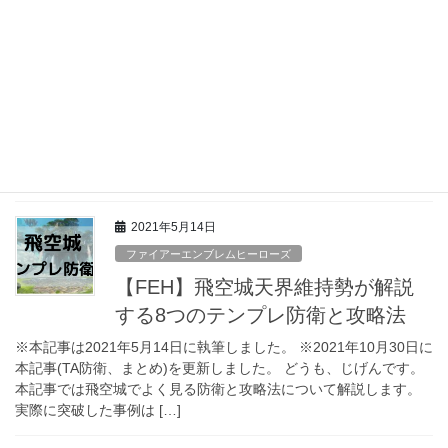
【FEH】天界維持勢が念頭に置く
飛空城攻撃部隊編成時の4つのポイ
ント
どうも、じげんです。 まずは簡単に自己紹介だけさせていただき
ます。 飛空城天界実装時(2021年1月～)から天界維持を継続してい
る基本レート(183)の低空飛行(の微課金)プレイヤーです。 実際に
飛空城天界での攻略動画を […]
2021年5月14日
ファイアーエンブレムヒーローズ
【FEH】飛空城天界維持勢が解説
する8つのテンプレ防衛と攻略法
※本記事は2021年5月14日に執筆しました。 ※2021年10月30日に
本記事(TA防衛、まとめ)を更新しました。 どうも、じげんです。
本記事では飛空城でよく見る防衛と攻略法について解説します。
実際に突破した事例は […]