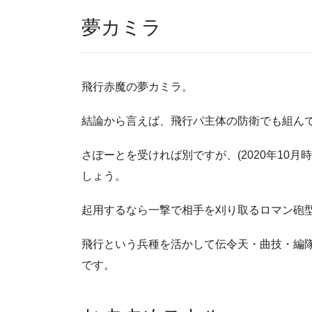
夢カミラ
飛行赤魔の夢カミラ。
結論から言えば、飛行パ主体の防衛でも組ん
さぽーとを受ければ別ですが、(2020年10
しょう。
起用するなら一撃で相手を刈り取るロマン砲
飛行という兵種を活かして伝令天・曲技・編隊
です。