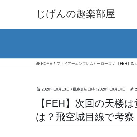
コ
ナ
ン
ビ
じげんの趣楽部屋
テ
ゲ
ン
ー
ツ
シ
へ
ョ
ス
ン
キ
に
ッ
移
HOME
ファイアーエンブレムヒーローズ
【FEH】
プ
動
2020年10月13日
/ 最終更新日時 :
2020年10月14日
【FEH】次回の天楼
は？飛空城目線で考察