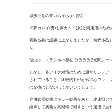
緑歩行竜の夢カムイ(女)・(男)。
※夢カムイ(男)も夢カムイ(女)と同運用のた
実装当初は話題に上がりましたが、余程多凸
ん。
理由は、スラシルの存在でほぼほぼ光闇シー
しかし、斧アイク対策のために通常リシテア
されていること、比較的10凸が容易なファ、
は交換はしないほうがいいでしょう。
専用武器効果にキラー効果があり、攻速型ア
継承して奥義を高回転で回すという運用であれ