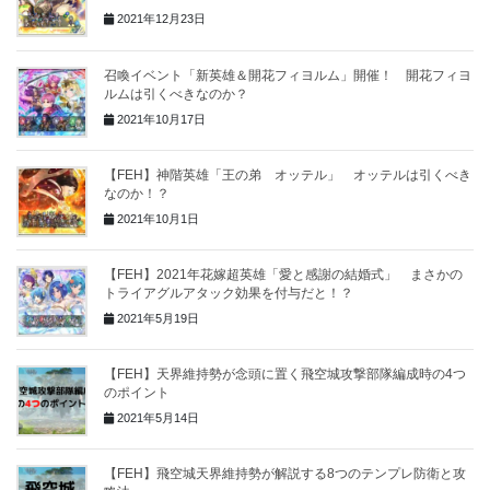
2021年12月23日
召喚イベント「新英雄＆開花フィヨルム」開催！ 開花フィヨ
ルムは引くべきなのか？
2021年10月17日
【FEH】神階英雄「王の弟 オッテル」 オッテルは引くべき
なのか！？
2021年10月1日
【FEH】2021年花嫁超英雄「愛と感謝の結婚式」 まさかの
トライアグルアタック効果を付与だと！？
2021年5月19日
【FEH】天界維持勢が念頭に置く飛空城攻撃部隊編成時の4つ
のポイント
2021年5月14日
【FEH】飛空城天界維持勢が解説する8つのテンプレ防衛と攻