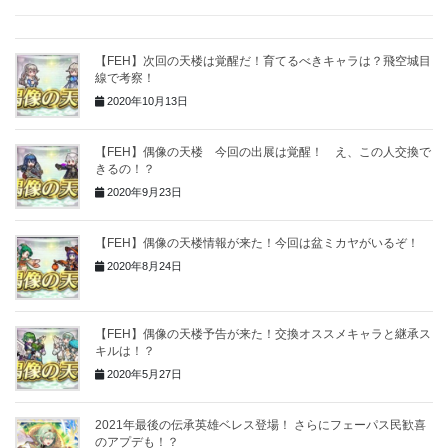
【FEH】次回の天楼は覚醒だ！育てるべきキャラは？飛空城目
線で考察！
2020年10月13日
【FEH】偶像の天楼 今回の出展は覚醒！ え、この人交換で
きるの！？
2020年9月23日
【FEH】偶像の天楼情報が来た！今回は盆ミカヤがいるぞ！
2020年8月24日
【FEH】偶像の天楼予告が来た！交換オススメキャラと継承ス
キルは！？
2020年5月27日
2021年最後の伝承英雄ベレス登場！ さらにフェーパス民歓喜
のアプデも！？