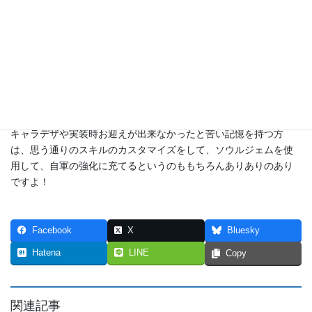
私が所持しているクリスマスエイリークは無凸なんですよね。
無凸と凸１はステータスが5も変わりますが、、、、
以上のことが理由となります。
ただ、全員が超英雄であり、次回の入手機会は限られているのは
言うまでもありません。
キャラデザや実装時お迎えが出来なかったと苦い記憶を持つ方
は、思う通りのスキルのカスタマイズをして、ソウルジェムを使
用して、自軍の強化に充てるというのももちろんありありのあり
ですよ！
Facebook
X
Bluesky
Hatena
LINE
Copy
関連記事