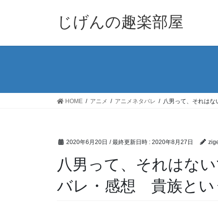
コ
ナ
ン
ビ
じげんの趣楽部屋
テ
ゲ
ン
ー
ツ
シ
へ
ョ
ス
ン
キ
に
ッ
移
HOME
アニメ
アニメネタバレ
八男って、それはな
プ
動
2020年6月20日
/ 最終更新日時 :
2020年8月27日
zig
八男って、それはない
バレ・感想 貴族とい