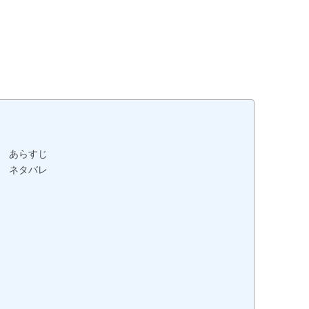
話 あらすじ
話 ネタバレ