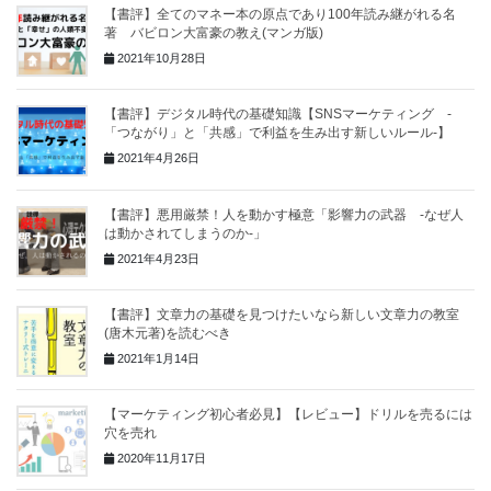
【書評】全てのマネー本の原点であり100年読み継がれる名
著 バビロン大富豪の教え(マンガ版)
2021年10月28日
【書評】デジタル時代の基礎知識【SNSマーケティング -
「つながり」と「共感」で利益を生み出す新しいルール-】
2021年4月26日
【書評】悪用厳禁！人を動かす極意「影響力の武器 -なぜ人
は動かされてしまうのか-」
2021年4月23日
【書評】文章力の基礎を見つけたいなら新しい文章力の教室
(唐木元著)を読むべき
2021年1月14日
【マーケティング初心者必見】【レビュー】ドリルを売るには
穴を売れ
2020年11月17日