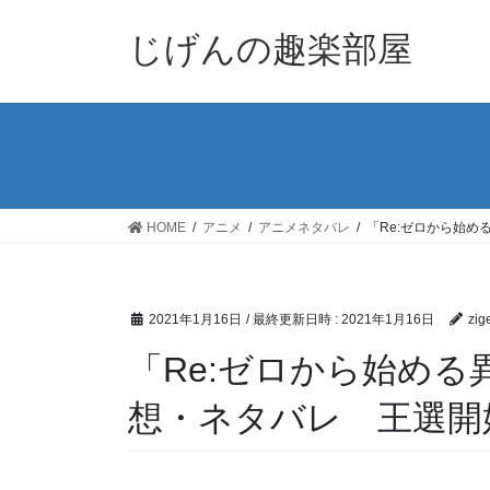
コ
ナ
ン
ビ
じげんの趣楽部屋
テ
ゲ
ン
ー
ツ
シ
へ
ョ
ス
ン
キ
に
ッ
移
HOME
アニメ
アニメネタバレ
「Re:ゼロから始め
プ
動
2021年1月16日
/ 最終更新日時 :
2021年1月16日
zig
「Re:ゼロから始める
想・ネタバレ 王選開