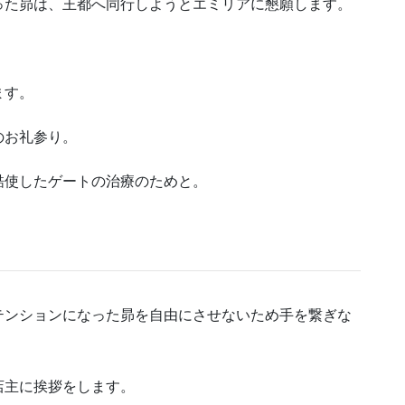
った昴は、王都へ同行しようとエミリアに懇願します。
ます。
のお礼参り。
酷使したゲートの治療のためと。
テンションになった昴を自由にさせないため手を繋ぎな
店主に挨拶をします。