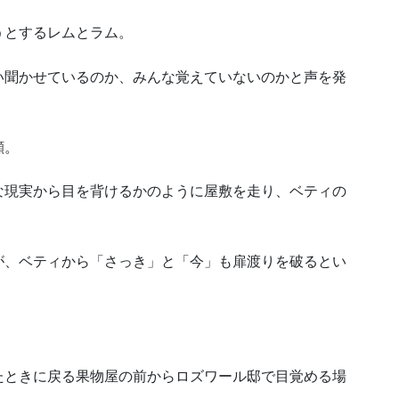
うとするレムとラム。
い聞かせているのか、みんな覚えていないのかと声を発
顔。
な現実から目を背けるかのように屋敷を走り、ベティの
が、ベティから「さっき」と「今」も扉渡りを破るとい
。
たときに戻る果物屋の前からロズワール邸で目覚める場