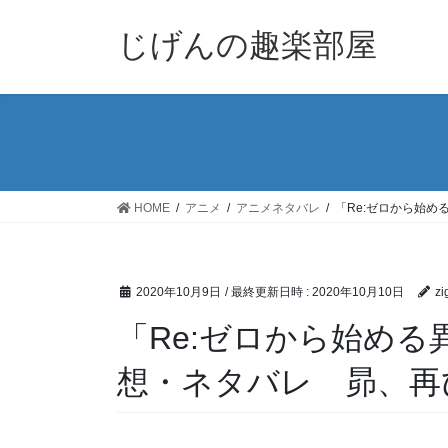
コ
ナ
ン
ビ
じげんの趣楽部屋
テ
ゲ
ン
ー
ツ
シ
へ
ョ
ス
ン
キ
に
ッ
移
HOME
アニメ
アニメネタバレ
「Re:ゼロから始
プ
動
2020年10月9日
/ 最終更新日時 :
2020年10月10日
zi
「Re:ゼロから始める
想・ネタバレ 昴、再