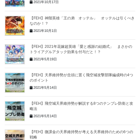
2021年10月17日
【FEH】神階英雄「王の弟 オッテル」 オッテルは引くべき
なのか！？
2021年10月1日
【FEH】2021年花嫁超英雄「愛と感謝の結婚式」 まさかの
トライアグルアタック効果を付与だと！？
2021年5月19日
【FEH】天界維持勢が念頭に置く飛空城攻撃部隊編成時の4つ
のポイント
2021年5月14日
【FEH】飛空城天界維持勢が解説する8つのテンプレ防衛と攻
略法
2021年5月14日
【FEH】微課金の天界維持勢が考える天界維持のための6つの
戦略