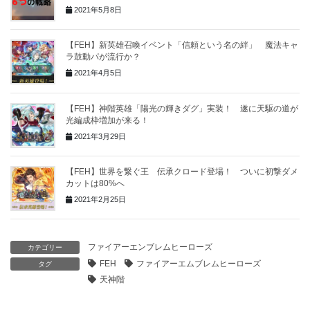
2021年5月8日
【FEH】新英雄召喚イベント「信頼という名の絆」 魔法キャ
ラ鼓動パが流行か？
2021年4月5日
【FEH】神階英雄「陽光の輝きダグ」実装！ 遂に天駆の道が
光編成枠増加が来る！
2021年3月29日
【FEH】世界を繋ぐ王 伝承クロード登場！ ついに初撃ダメ
カットは80%へ
2021年2月25日
ファイアーエンブレムヒーローズ
カテゴリー
FEH
ファイアーエムブレムヒーローズ
タグ
天神階