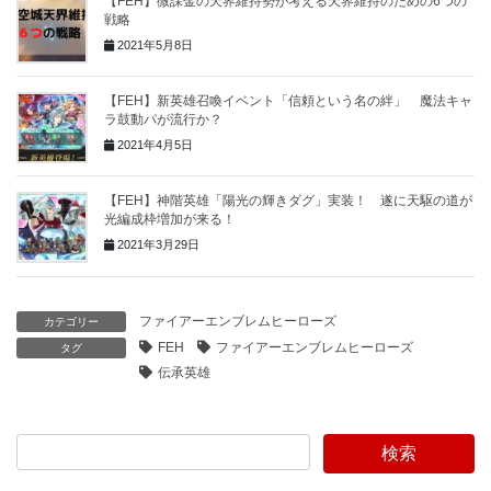
【FEH】微課金の天界維持勢が考える天界維持のための6つの
戦略
2021年5月8日
【FEH】新英雄召喚イベント「信頼という名の絆」 魔法キャ
ラ鼓動パが流行か？
2021年4月5日
【FEH】神階英雄「陽光の輝きダグ」実装！ 遂に天駆の道が
光編成枠増加が来る！
2021年3月29日
ファイアーエンブレムヒーローズ
カテゴリー
FEH
ファイアーエンブレムヒーローズ
タグ
伝承英雄
検索