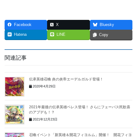
Facebook
X
Bluesky
Hatena
LINE
Copy
関連記事
伝承英雄召喚 炎の炎帝エーデルガルド登場！
2020年4月29日
2021年最後の伝承英雄ベレス登場！ さらにフェーパス民歓喜
のアプデも！？
2021年12月23日
召喚イベント「新英雄＆開花フィヨルム」開催！ 開花フィヨ