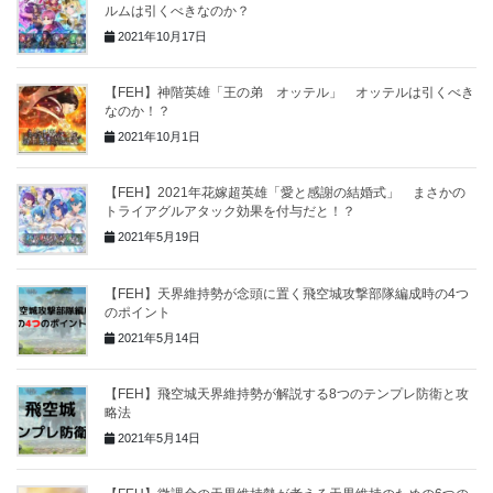
ルムは引くべきなのか？
2021年10月17日
【FEH】神階英雄「王の弟 オッテル」 オッテルは引くべき
なのか！？
2021年10月1日
【FEH】2021年花嫁超英雄「愛と感謝の結婚式」 まさかの
トライアグルアタック効果を付与だと！？
2021年5月19日
【FEH】天界維持勢が念頭に置く飛空城攻撃部隊編成時の4つ
のポイント
2021年5月14日
【FEH】飛空城天界維持勢が解説する8つのテンプレ防衛と攻
略法
2021年5月14日