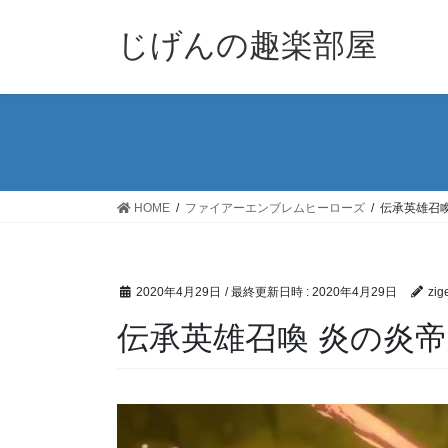
コ
ナ
ン
ビ
じげんの趣楽部屋
テ
ゲ
ン
ー
ツ
シ
へ
ョ
ス
ン
キ
に
ッ
移
HOME
ファイアーエンブレムヒーローズ
伝承英雄召
プ
動
2020年4月29日
/ 最終更新日時 :
2020年4月29日
zig
伝承英雄召喚 炎の炎