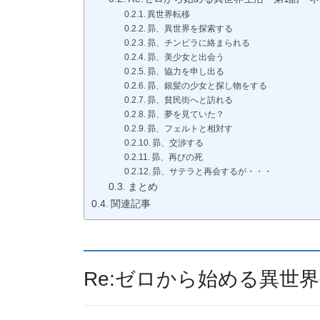
異世界転移
昴、異世界を探索する
昴、チンピラに絡まられる
昴、美少女と出会う
昴、協力を申し出る
昴、銀髪の少女と探し物をする
昴、貧民街へと訪れる
昴、夢を見ていた？
昴、フェルトと相対す
昴、交渉する
昴、再びの死
昴、サテラと再会するが・・・
まとめ
関連記事
Re:ゼロから始める異世