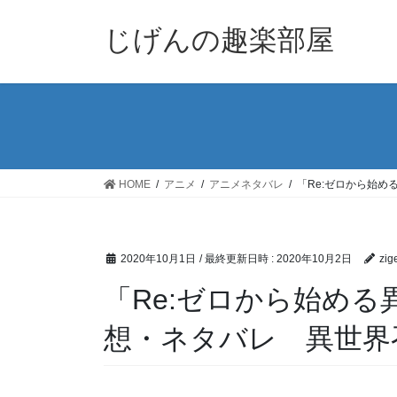
コ
ナ
ン
ビ
じげんの趣楽部屋
テ
ゲ
ン
ー
ツ
シ
へ
ョ
ス
ン
キ
に
ッ
移
HOME
アニメ
アニメネタバレ
「Re:ゼロから始
プ
動
2020年10月1日
/ 最終更新日時 :
2020年10月2日
zig
「Re:ゼロから始める
想・ネタバレ 異世界