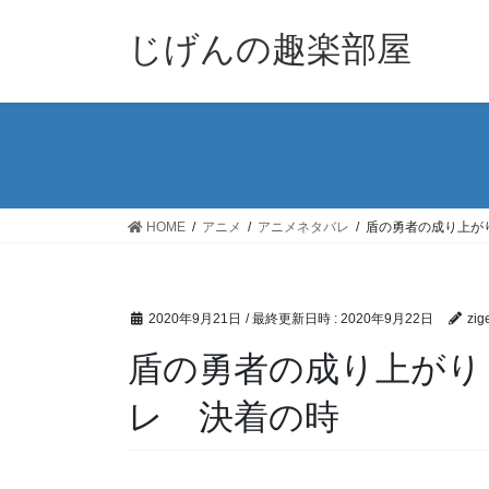
コ
ナ
ン
ビ
じげんの趣楽部屋
テ
ゲ
ン
ー
ツ
シ
へ
ョ
ス
ン
キ
に
ッ
移
HOME
アニメ
アニメネタバレ
盾の勇者の成り上が
プ
動
2020年9月21日
/ 最終更新日時 :
2020年9月22日
zig
盾の勇者の成り上がり
レ 決着の時