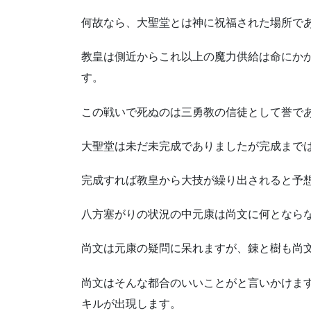
何故なら、大聖堂とは神に祝福された場所で
教皇は側近からこれ以上の魔力供給は命にか
す。
この戦いで死ぬのは三勇教の信徒として誉で
大聖堂は未だ未完成でありましたが完成まで
完成すれば教皇から大技が繰り出されると予
八方塞がりの状況の中元康は尚文に何となら
尚文は元康の疑問に呆れますが、錬と樹も尚
尚文はそんな都合のいいことがと言いかけま
キルが出現します。