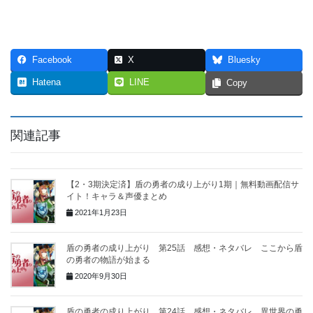
Facebook
X
Bluesky
Hatena
LINE
Copy
関連記事
【2・3期決定済】盾の勇者の成り上がり1期｜無料動画配信サ
イト！キャラ＆声優まとめ
2021年1月23日
盾の勇者の成り上がり 第25話 感想・ネタバレ ここから盾
の勇者の物語が始まる
2020年9月30日
盾の勇者の成り上がり 第24話 感想・ネタバレ 異世界の勇