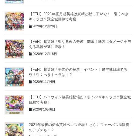
【FEH】2021年正月超英雄は妖精と獣っ子やで！ 引くべき
キャラは？飛空城目線で考察
2020年12月28日
【FEH】超英雄「聖なる夜の奇跡」開幕！味方にダメージを与
える武器が遂に登場！
2020年12月18日
【FEH】超英雄「平常心の極意」イベント！飛空城目線で考
察！引くべきキャラは！？
2020年11月4日
【FEH】ハロウィン超英雄登場だ！引くべきキャラは？飛空城
目線で考察！
2020年10月6日
2021年最後の伝承英雄ベレス登場！ さらにフェーパス民歓喜
のアプデも！？