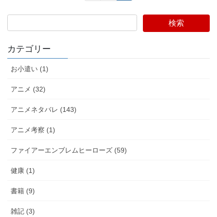
稿
定
定
ペ
ペ
の
検索
ー
ー
ペ
ジ
ジ
ー
カテゴリー
ジ
お小遣い (1)
送
り
アニメ (32)
アニメネタバレ (143)
アニメ考察 (1)
ファイアーエンブレムヒーローズ (59)
健康 (1)
書籍 (9)
雑記 (3)