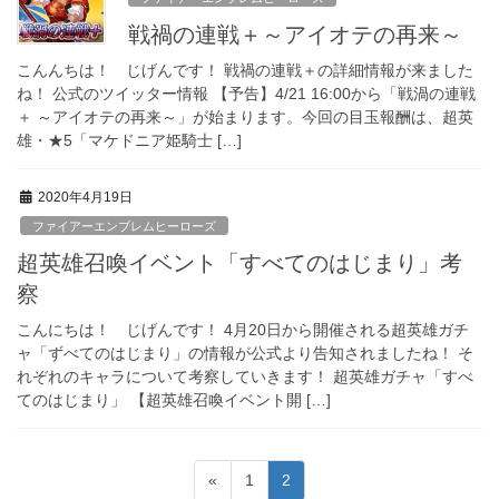
戦禍の連戦＋～アイオテの再来～
こんんちは！ じげんです！ 戦禍の連戦＋の詳細情報が来ました
ね！ 公式のツイッター情報 【予告】4/21 16:00から「戦渦の連戦
＋ ～アイオテの再来～」が始まります。今回の目玉報酬は、超英
雄・★5「マケドニア姫騎士 […]
2020年4月19日
ファイアーエンブレムヒーローズ
超英雄召喚イベント「すべてのはじまり」考
察
こんにちは！ じげんです！ 4月20日から開催される超英雄ガチ
ャ「ずべてのはじまり」の情報が公式より告知されましたね！ そ
れぞれのキャラについて考察していきます！ 超英雄ガチャ「すべ
てのはじまり」 【超英雄召喚イベント開 […]
投
固
固
«
1
2