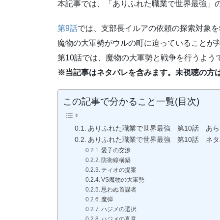
本記事では、「ありふれた職業で世界最強」の
第9話
では、支部長イルアの依頼の探索対象を
魔物の大軍勢がウルの町に迫っていることが
第10話では、魔物の大軍勢と戦争を行うよう
※当記事はネタバレを含みます。未視聴の方
この記事で分かること一覧(目次)
ありふれた職業で世界最強 第10話 あら
ありふれた職業で世界最強 第10話 ネタ
愛子の交渉
防衛線構築
ティオの提案
VS魔物の大軍勢
思わぬ首謀者
魔弾
ハジメの選択
ハジメの真意