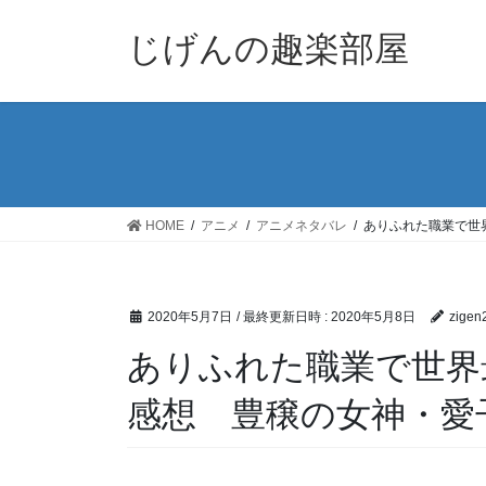
コ
ナ
ン
ビ
じげんの趣楽部屋
テ
ゲ
ン
ー
ツ
シ
へ
ョ
ス
ン
キ
に
ッ
移
HOME
アニメ
アニメネタバレ
ありふれた職業で世
プ
動
2020年5月7日
/ 最終更新日時 :
2020年5月8日
zigen
ありふれた職業で世界
感想 豊穣の女神・愛