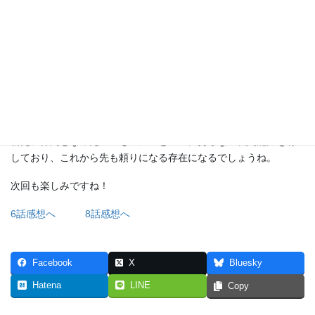
数々を仕掛けたのは、これくらいのことは狂った神はしてくるか
らだそうです。
もしかしたら、それを伝えるためにわざと道化になっているのか
もしれませんね。
何にしても2つ目の大迷宮攻略の証を手に入れたハジメ。地球帰還
のための大きな一歩を踏み出しましたね。
新たに仲間となったシアもハジメとユエに劣らない戦闘能力を有
しており、これから先も頼りになる存在になるでしょうね。
次回も楽しみですね！
6話感想へ
8話感想へ
Facebook
X
Bluesky
Hatena
LINE
Copy