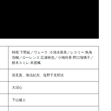
時雨:下野紘／ヴェーラ :小清水亜美／レスリー:鳥海
浩輔／ローレンス:広瀬裕也／小鳩玲香:野口瑠璃子／
餅木スミレ:本渡楓
深見真、海法紀光、塩野干支郎次
大沼心
下山健人