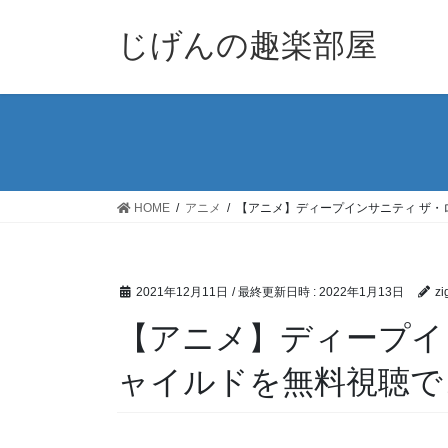
コ
ナ
ン
ビ
じげんの趣楽部屋
テ
ゲ
ン
ー
ツ
シ
へ
ョ
ス
ン
キ
に
ッ
移
HOME
アニメ
【アニメ】ディープインサニティ ザ・
プ
動
2021年12月11日
/ 最終更新日時 :
2022年1月13日
zi
【アニメ】ディープイ
ャイルドを無料視聴で