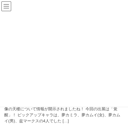
コ
ナ
じげんの趣楽部屋
ン
ビ
テ
ゲ
ン
ー
偶像の天楼
ツ
シ
へ
ョ
ス
ン
HOME
偶像の天楼
キ
に
ッ
移
プ
動
2020年10月13日
ファイアーエンブレムヒーローズ
【FEH】次回の天楼は覚醒だ！育
てるべきキャラは？飛空城目線で
考察！
どうも、じげんです！ 2020年10月12日に14日から開催される偶
像の天楼について情報が開示されましたね！ 今回の出展は「覚
醒」！ ピックアップキャラは、夢カミラ、夢カムイ(女)、夢カム
イ(男)、盆マークスの4人でした […]