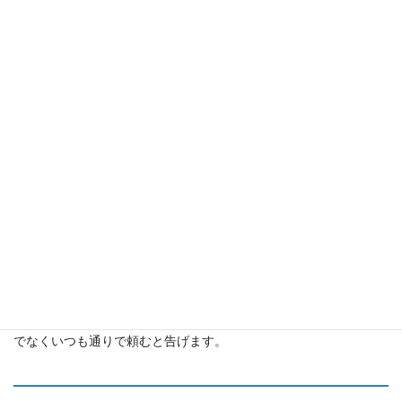
本当の和解
無事に過去を改変したサーシャとミーシャ。
遺跡のを出たアノス、サーシャ、ミーシャ。
そして日が昇り、悲しき運命を乗り越えたのだとサーシャとミー
シャは実感します。
アノスは、サーシャに宝物庫で見つめていた指輪を誕生日プレゼ
ントとして渡します。
驚くサーシャをよそに、もう気にすることはないだろうと優しく
告げながら。
そしてサーシャとミーシャにアノスが始祖の魔王として接するの
でなくいつも通りで頼むと告げます。