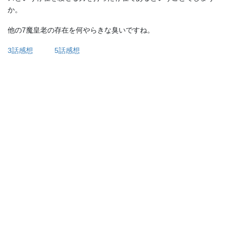
か。
他の7魔皇老の存在を何やらきな臭いですね。
3話感想
5話感想